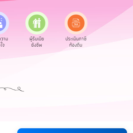
วาม
ผู้รับเบีย
ประเมินภาษี
ทะเบียน
ใจ
ยังชีพ
ท้องถิ่น
พาณิชย์