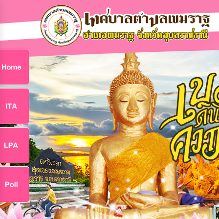
ก
9
9
จ