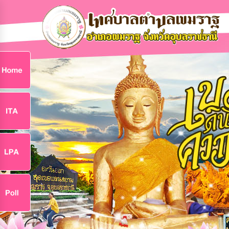
ก
9
9
จ