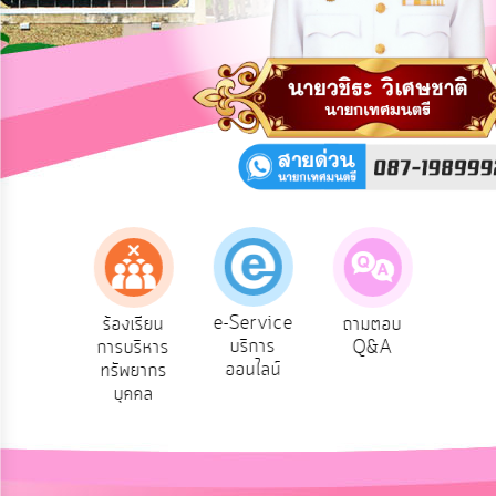
การ
ปฏิสัมพันธ์
ข้อมูล
รับ
ฟัง
ความ
คิด
เห็น
แผน
ยุทธศาสตร์/
แผน
e-Service
องเรียน
ร้องเรียน
ถามตอบ
สำ
พัฒนา
บริการ
รทุจริต
การบริหาร
Q&A
ควา
ออนไลน์
ทรัพยากร
พอ
การ
บุคคล
บริหาร/
พัฒนา
ทรัพยากร
บุคคล