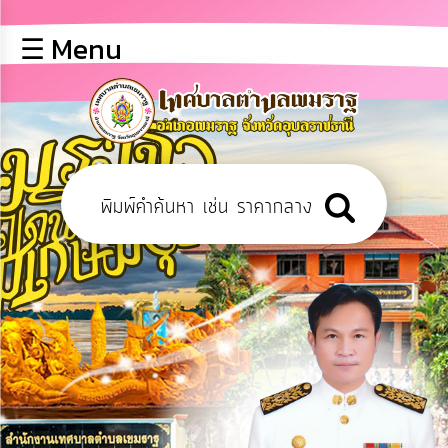
×
☰ Menu
lose
หน้า
หลัก
ข้อมูล
พื้น
ฐาน
บุคลากร
ข่าว
ประชาสัมพันธ์
การ
เปิด
เผย
ข้อมูล
สาธารณะ
OIT