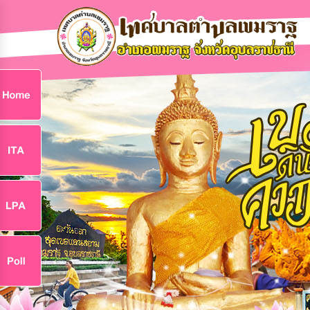
ก
9
9
จ