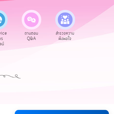
vice
ถามตอบ
สำรวจความ
ผู้รับเบีย
าร
Q&A
พึงพอใจ
ยังชีพ
ลน์