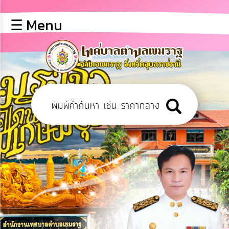
×
☰ Menu
lose
หน้า
หลัก
ข้อมูล
พื้น
ฐาน
บุคลากร
ข่าว
ประชาสัมพันธ์
การ
เปิด
เผย
ข้อมูล
สาธารณะ
OIT