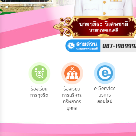
การ
ปฏิสัมพันธ์
ข้อมูล
รับ
ฟัง
ความ
คิด
เห็น
แผน
ยุทธศาสตร์/
แผน
e-Service
องเรียน
ร้องเรียน
ร้องเรียน
ถาม
พัฒนา
บริการ
องทุกข์
การทุจริต
การบริหาร
Q
ออนไลน์
ทรัพยากร
การ
บุคคล
บริหาร/
พัฒนา
ทรัพยากร
บุคคล