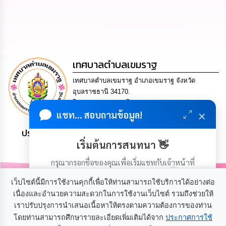
นโยบาย
No
Gift
Policy
การ
เทศบาลตำบลเขมราฐ
ดำเนิน
การ
เทศบาลตำบลเขมราฐ อำเภอเขมราฐ จังหวัด
เพื่อ
อุบลราชธานี 34170.
ป้องกัน
โทร. 0-4549-1184 โทรสาร 0-4549-1171 Email
การ
×
แชท... สอบถามข้อมูล!
5340510@dla.go.th
ทุจริต
ประชาชน มีภูมิคุ้มกัน พึ่งพาตนเอง พอเพียง เป็นสุข
มาตรการ
เริ่มต้นการสนทนา 👋
ส่ง
เสริม
กรุณากรอกชื่อของคุณเพื่อเริ่มแชทกับเจ้าหน้าที่
คุณธรรม
(เฉพาะในวันเวลาราชการ)
และ
เว็บไซต์นี้มีการใช้งานคุกกี้เพื่อให้ท่านสามารถใช้บริการได้อย่างต่อ
ความ
เนื่องและอำนวยความสะดวกในการใช้งานเว็บไซต์ รวมถึงช่วยให้
โปร่งใส
เราปรับปรุงการนำเสนอเนื้อหาให้ตรงตามความต้องการของท่าน
เกี่ยวกับเรา
ติดต่อเรา
โดยท่านสามารถศึกษารายละเอียดเพิ่มเติมได้จาก
ประกาศการใช้
ร้อง