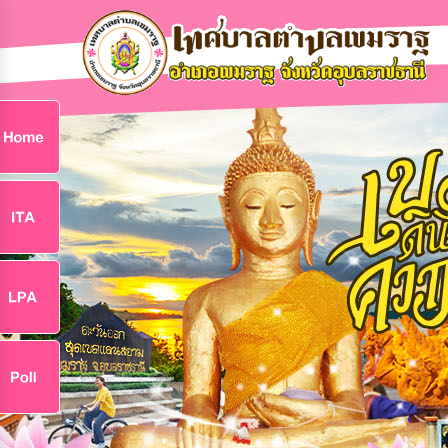
ก
9
9
จ