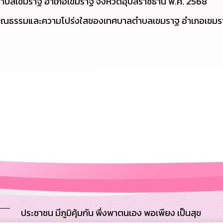
ำบลเขมราฐ อำเภอเขมราฐ จังหวัดอุบลราชธานี พ.ศ. 2568
ับคุณธรรมและความโปร่งใสของเทศบาลตำบลเขมราฐ อำเภอเขมรา
ประชาชน มีภูมิคุ้มกัน พึ่งพาตนเอง พอเพียง เป็นสุข