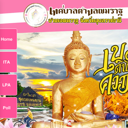
ก
9
9
จ