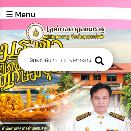
×
☰ Menu
lose
หน้า
หลัก
ข้อมูล
พื้น
ฐาน
บุคลากร
ข่าว
ประชาสัมพันธ์
การ
เปิด
เผย
ข้อมูล
สาธารณะ
OIT