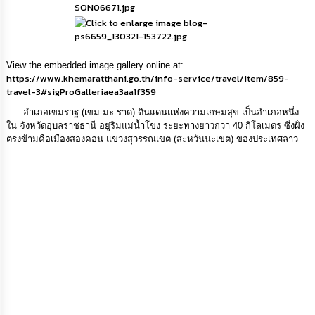
เรียน
ร้อง
ทุกข์
View the embedded image gallery online at:
e-
https://www.khemaratthani.go.th/info-service/travel/item/859-
Service
travel-3#sigProGalleriaea3aa1f359
อำเภอเขมราฐ (เขม-มะ-ราด) ดินแดนแห่งความเกษมสุข เป็นอำเภอหนึ่ง
กิจการ
ใน จังหวัดอุบลราชธานี อยู่ริมแม่น้ำโขง ระยะทางยาวกว่า 40 กิโลเมตร ซึ่งฝั่ง
สภา
ตรงข้ามคือเมืองสองคอน แขวงสุวรรณเขต (สะหวันนะเขต) ของประเทศลาว
กิจการ
สภา
ท้อง
ถิ่น
ของ
เรา
การ
จัดการ