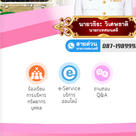
การ
ปฏิสัมพันธ์
ข้อมูล
รับ
ฟัง
ความ
คิด
เห็น
แผน
ยุทธศาสตร์/
แผน
e-Service
องเรียน
ร้องเรียน
ถามตอบ
สำ
พัฒนา
บริการ
รทุจริต
การบริหาร
Q&A
ควา
ออนไลน์
ทรัพยากร
พอ
การ
บุคคล
บริหาร/
พัฒนา
ทรัพยากร
บุคคล