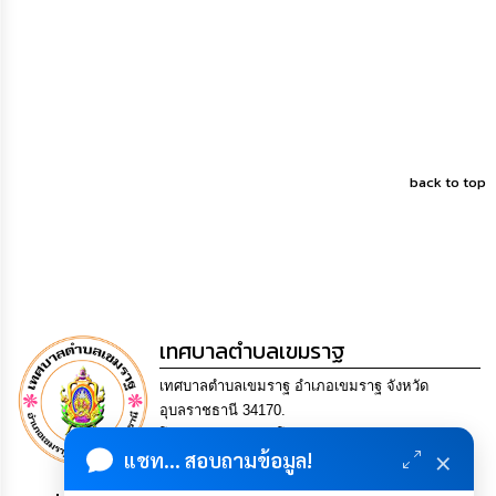
ความ
รู้
ข้อมูล
การ
ติดต่อ
back to top
เทศบาลตำบลเขมราฐ
เทศบาลตำบลเขมราฐ อำเภอเขมราฐ จังหวัด
อุบลราชธานี 34170.
โทร. 0-4549-1184 โทรสาร 0-4549-1171 Email
×
แชท... สอบถามข้อมูล!
5340510@dla.go.th