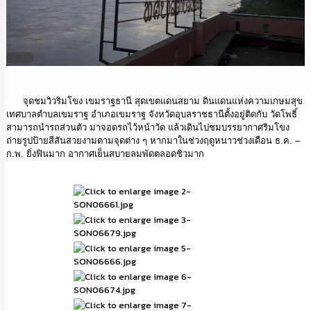
นโยบาย
No
Gift
Policy
การ
ดำเนิน
จุดชมวิวริมโขง เขมราฐธานี สุดเขตแดนสยาม ดินแดนแห่งความเกษมสุข
การ
เทศบาลตำบลเขมราฐ อำเภอเขมราฐ จังหวัดอุบลราชธานีตั้งอยู่ติดกับ วัดโพธิ์
เพื่อ
สามารถนำรถส่วนตัว มาจอดรถไว้หน้าวัด แล้วเดินไปชมบรรยากาศริมโขง
ป้องกัน
ถ่ายรูปป้ายสีสันสวยงามตามจุดต่าง ๆ หากมาในช่วงฤดูหนาวช่วงเดือน ธ.ค. –
การ
ก.พ. ยิ่งฟินมาก อากาศเย็นสบายลมพัดตลอดชิวมาก
ทุจริต
มาตรการ
ส่ง
เสริม
คุณธรรม
และ
ความ
โปร่งใส
ร้อง