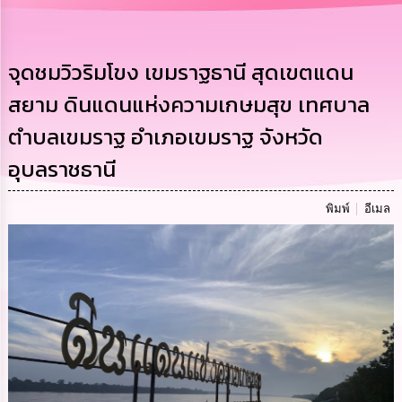
การ
บริหาร
งาน
จุดชมวิวริมโขง เขมราฐธานี สุดเขตแดน
สยาม ดินแดนแห่งความเกษมสุข เทศบาล
การ
ส่ง
ตำบลเขมราฐ อำเภอเขมราฐ จังหวัด
เสริม
ความ
อุบลราชธานี
โปร่งใส
การ
พิมพ์
อีเมล
จัด
ซื้อ
จัด
จ้าง
การ
เงิน
การ
คลัง