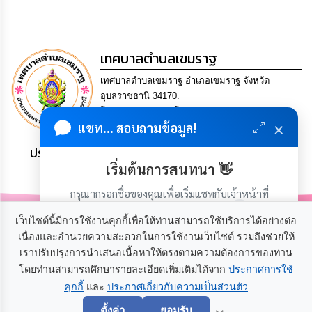
เรียน
ร้อง
ทุกข์
เทศบาลตำบลเขมราฐ
e-
เทศบาลตำบลเขมราฐ อำเภอเขมราฐ จังหวัด
Service
อุบลราชธานี 34170.
โทร. 0-4549-1184 โทรสาร 0-4549-1171 Email
กิจการ
×
แชท... สอบถามข้อมูล!
5340510@dla.go.th
สภา
ประชาชน มีภูมิคุ้มกัน พึ่งพาตนเอง พอเพียง เป็นสุข
เริ่มต้นการสนทนา 👋
กิจการ
สภา
กรุณากรอกชื่อของคุณเพื่อเริ่มแชทกับเจ้าหน้าที่
(เฉพาะในวันเวลาราชการ)
ท้อง
เว็บไซต์นี้มีการใช้งานคุกกี้เพื่อให้ท่านสามารถใช้บริการได้อย่างต่อ
ถิ่น
เนื่องและอำนวยความสะดวกในการใช้งานเว็บไซต์ รวมถึงช่วยให้
ของ
เราปรับปรุงการนำเสนอเนื้อหาให้ตรงตามความต้องการของท่าน
เรา
เกี่ยวกับเรา
ติดต่อเรา
โดยท่านสามารถศึกษารายละเอียดเพิ่มเติมได้จาก
ประกาศการใช้
คุกกี้
และ
ประกาศเกี่ยวกับความเป็นส่วนตัว
เริ่มแชท
การ
×
จัดการ
ตั้งค่า
ยอมรับ