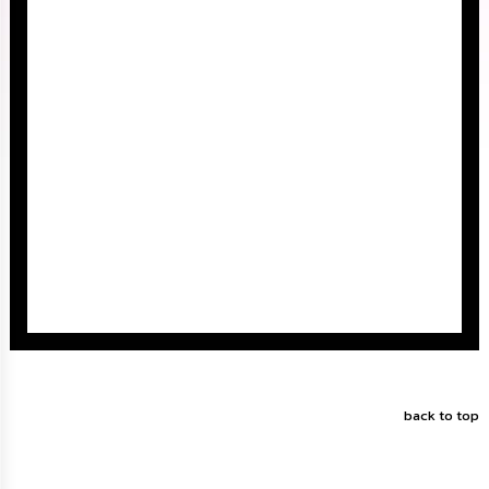
นโยบาย
No
Gift
Policy
การ
ดำเนิน
การ
เพื่อ
ป้องกัน
การ
ทุจริต
มาตรการ
ส่ง
เสริม
คุณธรรม
และ
ความ
back to top
โปร่งใส
ร้อง