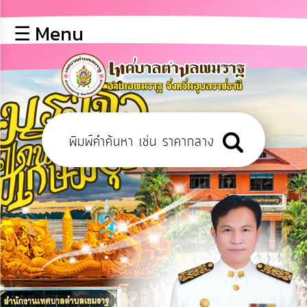
×
☰ Menu
lose
หน้า
หลัก
ข้อมูล
พื้น
ฐาน
บุคลากร
ข่าว
ประชาสัมพันธ์
การ
เปิด
เผย
ข้อมูล
สาธารณะ
OIT