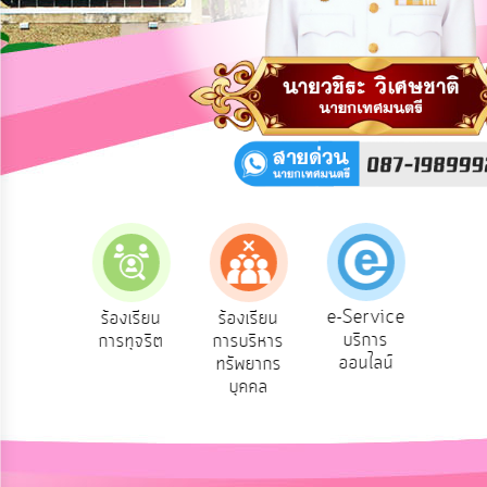
การ
ปฏิสัมพันธ์
ข้อมูล
รับ
ฟัง
ความ
คิด
เห็น
แผน
ยุทธศาสตร์/
แผน
e-Service
องเรียน
ร้องเรียน
ร้องเรียน
ถาม
พัฒนา
บริการ
องทุกข์
การทุจริต
การบริหาร
Q
ออนไลน์
ทรัพยากร
การ
บุคคล
บริหาร/
พัฒนา
ทรัพยากร
บุคคล