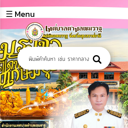
×
☰ Menu
lose
หน้า
หลัก
ข้อมูล
พื้น
ฐาน
บุคลากร
ข่าว
ประชาสัมพันธ์
การ
เปิด
เผย
ข้อมูล
สาธารณะ
OIT