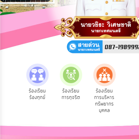
การ
ปฏิสัมพันธ์
ข้อมูล
รับ
ฟัง
ความ
คิด
เห็น
แผน
ยุทธศาสตร์/
แผน
e-Se
ฟังความ
ร้องเรียน
ร้องเรียน
ร้องเรียน
พัฒนา
บริ
ิดเห็น
ร้องทุกข์
การทุจริต
การบริหาร
ออน
ระชาชน
ทรัพยากร
การ
บุคคล
บริหาร/
พัฒนา
ทรัพยากร
บุคคล