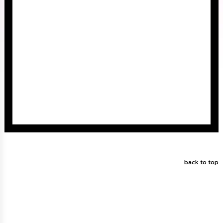
นโยบาย
No
Gift
Policy
การ
ดำเนิน
การ
เพื่อ
ป้องกัน
การ
ทุจริต
มาตรการ
ส่ง
เสริม
back to top
คุณธรรม
และ
ความ
โปร่งใส
ร้อง